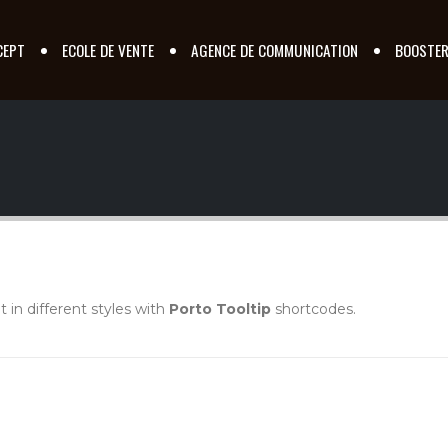
CEPT
ECOLE DE VENTE
AGENCE DE COMMUNICATION
BOOSTE
t in different styles with
Porto Tooltip
shortcodes.