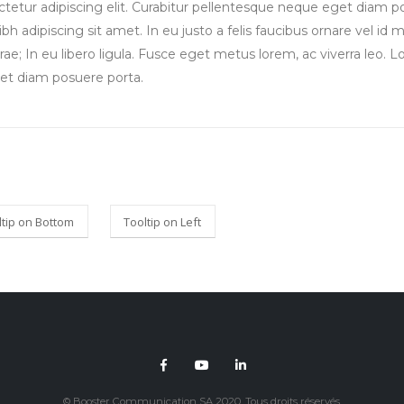
tetur adipiscing elit. Curabitur pellentesque neque eget diam po
 nibh adipiscing sit amet. In eu justo a felis faucibus ornare vel id
urae; In eu libero ligula. Fusce eget metus lorem, ac viverra leo.
get diam posuere porta.
ltip on Bottom
Tooltip on Left
© Booster Communication SA 2020. Tous droits réservés.