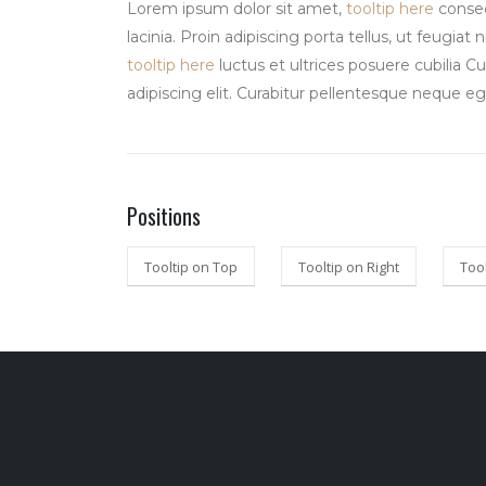
Lorem ipsum dolor sit amet,
tooltip here
consec
lacinia. Proin adipiscing porta tellus, ut feugiat
tooltip here
luctus et ultrices posuere cubilia C
adipiscing elit. Curabitur pellentesque neque e
Positions
Tooltip on Top
Tooltip on Right
Too